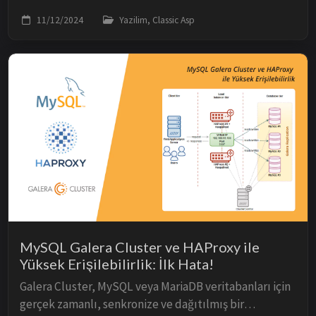
değişkenlerinin performans etkileri, Application
11/12/2024
Yazilim, Classic Asp
nesnesi ile kıyaslaması, avantaj ve dezavantajları...
MySQL Galera Cluster ve HAProxy ile
Yüksek Erişilebilirlik: İlk Hata!
Galera Cluster, MySQL veya MariaDB veritabanları için
gerçek zamanlı, senkronize ve dağıtılmış bir