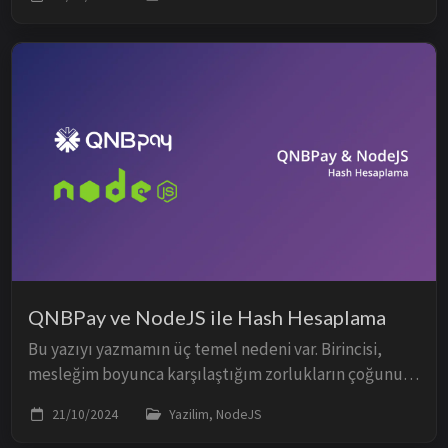
düşündüğümüzden çok daha yüksek olduğunu...
QNBPay ve NodeJS ile Hash Hesaplama
Bu yazıyı yazmamın üç temel nedeni var. Birincisi,
mesleğim boyunca karşılaştığım zorlukların çoğunu,
yoğun çaba ve araştırmalar sonucu kendim çözmek
21/10/2024
Yazilim, NodeJS
zorunda kaldım. Ne yazık ki ülkemizde, özellik...