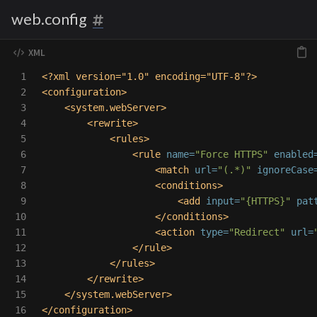
web.config
1

<?xml version="1.0" encoding="UTF-8"?>
2

<configuration>
3

<system.webServer>
4

<rewrite>
5

<rules>
6

<rule
name=
"Force HTTPS"
enabled
7

<match
url=
"(.*)"
ignoreCase
8

<conditions>
9

<add
input=
"{HTTPS}"
pat
10

</conditions>
11

<action
type=
"Redirect"
url=
12

</rule>
13

</rules>
14

</rewrite>
15

</system.webServer>
</configuration>