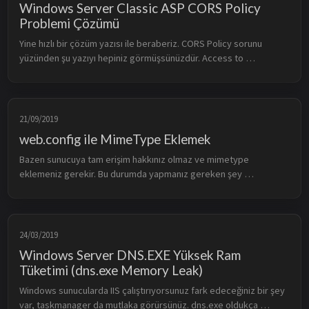
Windows Server Classic ASP CORS Policy
Problemi Çözümü
Yine hızlı bir çözüm yazısı ile beraberiz. CORS Policy sorunu 
yüzünden şu yazıyı hepiniz görmüşsünüzdür. Access to 
XMLHttpRequest at ‘https://www. xxxxxx’ from origin 
‘http://www. xxxxx’ has been ...
21/09/2019
web.config ile MimeType Eklemek
Bazen sunucuya tam erişim hakkınız olmaz ve mimetype 
eklemeniz gerekir. Bu durumda yapmanız gereken şey 
web.config dosyanız üzerinden mimetype tanımlamaktır. Bunu 
yapmak için aşağıdaki kodu girmen...
24/03/2019
Windows Server DNS.EXE Yüksek Ram
Tüketimi (dns.exe Memory Leak)
Windows sunucularda IIS çalıştırıyorsunuz fark edeceğiniz bir şey 
var, taskmanager da mutlaka görürsünüz. dns.exe oldukça 