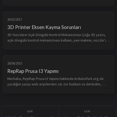
diğer 3D gruplarında pıtırcık gibi çoğalan bir furya var, Hand 
Spinner baskıları. Eh ...
26/02/2017
3D Printer Eksen Kayma Sorunları
3D Yazıcıların Açık Döngülü Kontrol Mekanizması Çoğu 3D yazıcı, 
açık döngülü kontrol mekanizması kullanır, yani makine, nozzle’ın 
hedef konumuyla gerçek konumunu karşılaştırarak doğrulama 
yapamaz. ...
28/06/2015
RepRap Prusa I3 Yapımı
Merhaba, RepRap Prusa I3 Yapımı hakkında ArduinoTurk.org de 
yazdığım yazıyı web arşivlerden zar zor buldum ve derledim, 
tekrardan blogumda yayınlıyorum. Yavaş yavaş tüm aşamaları 
tekrar düzenleyip,...