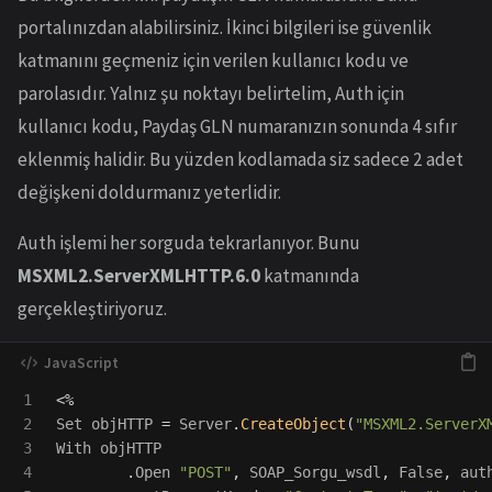
portalınızdan alabilirsiniz. İkinci bilgileri ise güvenlik
katmanını geçmeniz için verilen kullanıcı kodu ve
parolasıdır. Yalnız şu noktayı belirtelim, Auth için
kullanıcı kodu, Paydaş GLN numaranızın sonunda 4 sıfır
eklenmiş halidir. Bu yüzden kodlamada siz sadece 2 adet
değişkeni doldurmanız yeterlidir.
Auth işlemi her sorguda tekrarlanıyor. Bunu
MSXML2.ServerXMLHTTP.6.0
katmanında
gerçekleştiriyoruz.
1

<%
2

Set
objHTTP
=
Server
.
CreateObject
(
"
MSXML2.ServerX
3

With
objHTTP
4

.
Open
"
POST
"
,
SOAP_Sorgu_wsdl
,
False
,
aut