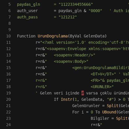
5

paydas_gln 	= "1122334455666" 		
6

auth_user
=
paydas_gln
&
"
0000
"
'
 Auth i
7

auth_pass 	= "12121
8

9

10

Function
UrunDogrulama
(
ByVal
GelenData
)
11

r
=
"
<?xml version='1.0' encoding='utf-8'?
12

r
=
r
&
"
<soapenv:Envelope xmlns:soapenv='ht
13

r
=
r
&
"
	<soapenv:Header/>
"
14

r
=
r
&
"
	<soapenv:Body>
"
15

r
=
r
&
"
		<gen:UrunDogrulamaBildir
16

r
=
r
&
"
			<DT>V</DT>
"
'
 Va
17

	r=r&"			<FR>"& paydas_gln &"</FR>"

18

	r=r&"			<URUNLER>"

19

'
Gelen
veri
içinde
#
varsa
çoklu
üründü
20

If
Instr
(
1
,
GelenData
,
"
#
"
)
>
0
21

GelenUrunler
=
Split
(
Gel
22

For
i
=
0
To
UBound
(
Gele
23

Bilgiler
=
Split
24

r
=
r
&
"