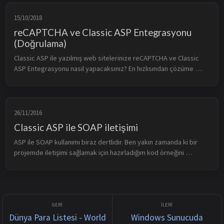
15/10/2018
reCAPTCHA ve Classic ASP Entegrasyonu
(Doğrulama)
Classic ASP ile yazılmış web sitelerinize reCAPTCHA ve Classic 
ASP Entegrasyonu nasıl yapacaksınız? En hızlısından çözüme 
gidiyoruz. Mevcut sistmeinize entegre edecekseniz yapınızda ki 
değişiklikle...
26/11/2016
Classic ASP ile SOAP iletişimi
ASP ile SOAP kullanımı biraz dertlidir. Ben yakın zamanda ki bir 
projemde iletişimi sağlamak için hazırladığım kod örneğini 
paylaşıyorum. Tabii yapıya göre, node isimlerine göre 
düzenlemeniz gereke...
Dünya Para Listesi - World
Windows Sunucuda