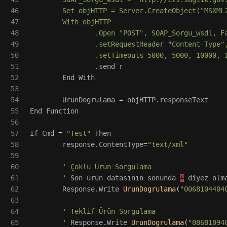
46

	Set objHTTP = Server.CreateObject("MSXML2.ServerXMLHTTP.6.0") 

47

	With objHTTP

48

		.Open "POST", SOAP_Sorgu_wsdl, False, auth_user, auth_pass

49

		.setRequestHeader "Content-Type", "text/xml; charset=utf-8"

50

		.setTimeouts 5000, 5000, 10000, 
51

.
send
r
52

End
With
53

54

UrunDogrulama
=
objHTTP
.
responseText
55

End
Function
56

57

If
Cmd
=
"
Test
"
Then
58

response
.
ContentType
=
"
text/xml
"
59

60

'
 Çoklu Ürün Sorgulama

61

'
Son
ürün
datasının
sonunda
#
diyez
olm
62

Response
.
Write
UrunDogrulama
(
"
0068104404
63

64

'
 Teklif Ürün Sorgulama

65

'
Response
.
Write
UrunDogrulama
(
"
08681094