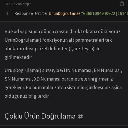
Response
.
Write
UrunDogrulama
(
"
08681094040022|1614
Bu kod yapısında dönen cevabı direkt ekrana döküyoruz.
UrunDogrulama() fonksiyonun alt parametreleri tek
öbekten oluşup özel delimiter (işaretleyici) ile
girilmektedir.
UrunDogrulama() sırasıyla GTIN Numarası, BN Numarası,
SN Numarası, XD Numarası parametrelerini girmeniz
gerekiyor. Bu numaralar zaten sistemin içindeyseniz aşina
olduğunuz bilgilerdir.
Çoklu Ürün Doğrulama