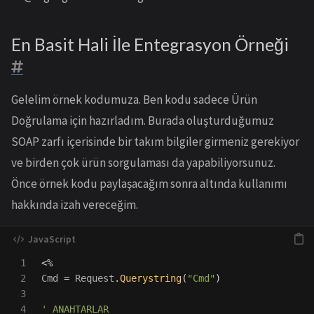
En Basit Hali İle Entegrasyon Örneği
Gelelim örnek kodumuza. Ben kodu sadece Ürün
Doğrulama için hazırladım. Burada oluşturduğumuz
SOAP zarfı içerisinde bir takım bilgiler girmeniz gerekiyor
ve birden çok ürün sorgulaması da yapabiliyorsunuz.
Önce örnek kodu paylaşacağım sonra altında kullanımı
hakkında izah vereceğim.
1

<%
2

Cmd
=
Request
.
Querystring
(
"
Cmd
"
)
3

4

'
 ANAHTARLAR
