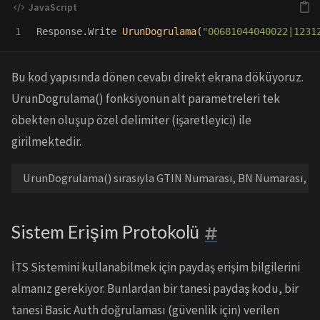
Response
.
Write
UrunDogrulama
(
"
00681044040022|1231
Bu kod yapısında dönen cevabı direkt ekrana döküyoruz.
UrunDogrulama() fonksiyonun alt parametreleri tek
öbekten oluşup özel delimiter (işaretleyici) ile
girilmektedir.
UrunDogrulama() sırasıyla GTIN Numarası, BN Numarası, SN N
Sistem Erişim Protokolü
İTS Sistemini kullanabilmek için paydaş erişim bilgilerini
almanız gerekiyor. Bunlardan bir tanesi paydaş kodu, bir
tanesi Basic Auth doğrulaması (güvenlik için) verilen