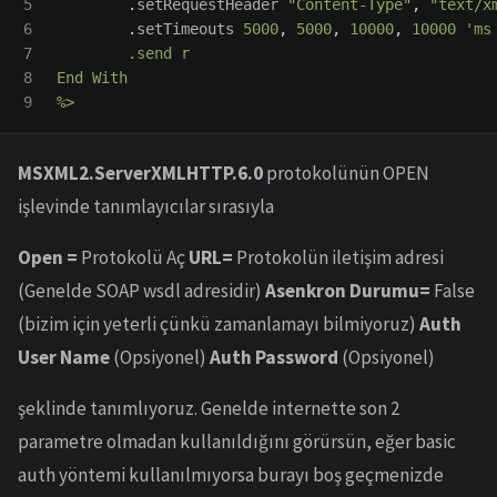
5

.
setRequestHeader
"
Content-Type
"
,
"
text/x
6

.
setTimeouts
5000
,
5000
,
10000
,
10000
'
ms
7

	.send r

8

End With

MSXML2.ServerXMLHTTP.6.0
protokolünün OPEN
işlevinde tanımlayıcılar sırasıyla
Open =
Protokolü Aç
URL=
Protokolün iletişim adresi
(Genelde SOAP wsdl adresidir)
Asenkron Durumu=
False
(bizim için yeterli çünkü zamanlamayı bilmiyoruz)
Auth
User Name
(Opsiyonel)
Auth Password
(Opsiyonel)
şeklinde tanımlıyoruz. Genelde internette son 2
parametre olmadan kullanıldığını görürsün, eğer basic
auth yöntemi kullanılmıyorsa burayı boş geçmenizde