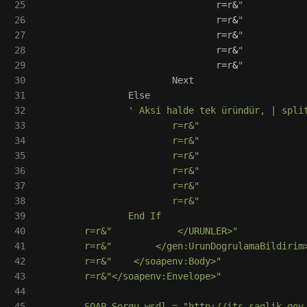
25

r
=
r
&
"
26

r
=
r
&
"
27

r
=
r
&
"
28

r
=
r
&
"
29

r
=
r
&
"
30

Next
31

Else
32

'
 Aksi halde tek üründür, | split
33

			r=r&"				<URUN>"

34

			r=r&"					<GTIN>"& GTIN &"</GTIN>"

35

			r=r&"					<BN>"& BN &"</BN>"

36

			r=r&"					<SN>"& SN &"</SN>"

37

			r=r&"					<XD>"& XD &"</XD>"

38

			r=r&"				</URUN>"

39

		End If

40

	r=r&"            </URUNLER>"

41

	r=r&"        </gen:UrunDogrulamaBildirim>"

42

	r=r&"    </soapenv:Body>"

43

	r=r&"</soapenv:Envelope>"

44

45

	SOAP_Sorgu_wsdl = "http://its.saglik.gov.tr/UrunDogrulama/UrunDogrulamaReceiverService"
