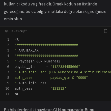
kullanıcı kodu ve şifresidir. Örnek kodun en üstünde
göreceğiniz bu üç bilgiyi mutlaka doğru olarak girdiğinize
emin olun.
1

<%
2

'
3

'
ANAHTARLAR
4

'
5

'
Paydaşın
GLN
Numarası
6

paydas_gln
=
"
1122334455666
"
7

'
 Auth için User (GLN Numarasına 4 sıfır ekleninc
8

9

'
Auth
İçin
Pass
10

auth_pass
=
"
121212
"
%>
Bu bilgilerden ilki paydaşın GLN numarasıdır. Bunu